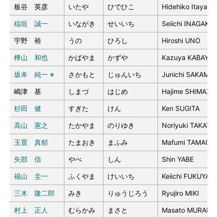
板谷 英彦
いたや
ひでひこ
Hidehiko Itaya
稲垣 誠一
いながき
せいいち
Seiichi INAGAKI
宇野 裕
うの
ひろし
Hiroshi UNO
樺山 和也
かばやま
かずや
Kazuya KABAYA
坂本 純一 ※
さかもと
じゅんいち
Junichi SAKAMO
嶋津 基
しまづ
はじめ
Hajime SHIMAZU
杉田 健
すぎた
けん
Ken SUGITA
高山 憲之
たかやま
のりゆき
Noriyuki TAKAY
玉置 真郁
たまおき
まふみ
Mafumi TAMAOKI
矢部 信
やべ
しん
Shin YABE
福山 圭一
ふくやま
けいいち
Keiichi FUKUYAM
三木 隆二郎
みき
りゅうじろう
Ryujiro MIKI
村上 正人
むらかみ
まさと
Masato MURAKA