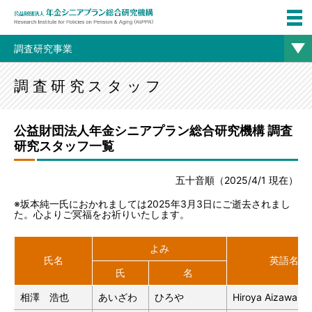
調査研究事業
調査研究スタッフ
公益財団法人年金シニアプラン総合研究機構 調査
研究スタッフ一覧
五十音順（2025/4/1 現在）
※坂本純一氏におかれましては2025年3月3日にご逝去されまし
た。心よりご冥福をお祈りいたします。
よみ
氏名
英語名
氏
名
相澤 浩也
あいざわ
ひろや
Hiroya Aizawa