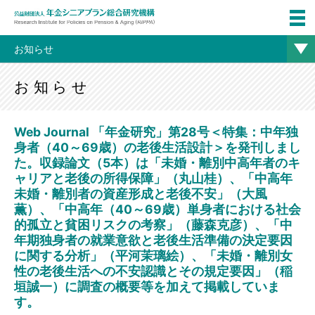
お知らせ
お知らせ
Web Journal 「年金研究」第28号＜特集：中年独
身者（40～69歳）の老後生活設計＞を発刊しまし
た。収録論文（5本）は「未婚・離別中高年者のキ
ャリアと老後の所得保障」（丸山桂）、「中高年
未婚・離別者の資産形成と老後不安」（大風
薫）、「中高年（40～69歳）単身者における社会
的孤立と貧困リスクの考察」（藤森克彦）、「中
年期独身者の就業意欲と老後生活準備の決定要因
に関する分析」（平河茉璃絵）、「未婚・離別女
性の老後生活への不安認識とその規定要因」（稲
垣誠一）に調査の概要等を加えて掲載していま
す。