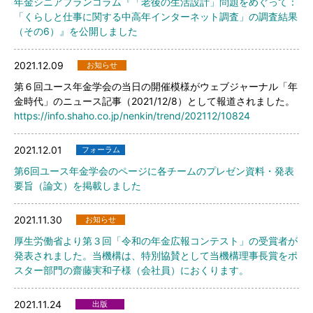
年金シニアプランコラム『「老後の生活設計」問題をめぐって：
「くらしと仕事に関する中高年インターネット調査」の調査結果
（その6）』を公開しました
2021.12.09
お知らせ
第６回ユース年金学会の当日の開催模様がウェブジャーナル「年
金時代」のニュース記事（2021/12/8）として報道されました。
https://info.shaho.co.jp/nenkin/trend/202112/10824
2021.12.01
フォーラム
第6回ユース年金学会のページに各チームのプレゼン資料・発表
要旨（論文）を掲載しました
2021.11.30
お知らせ
厚生労働省より第３回「令和の年金広報コンテスト」の受賞者が
発表されました。当機構は、特別協賛として当機構理事長賞をポ
スター部門の齋藤実和子様（会社員）におくります。
2021.11.24
出版