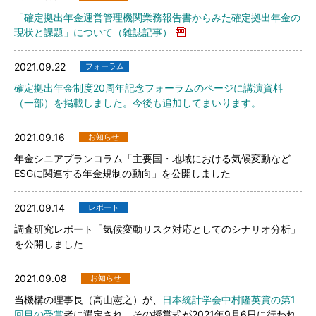
「確定拠出年金運営管理機関業務報告書からみた確定拠出年金の
現状と課題」について（雑誌記事）
2021.09.22
フォーラム
確定拠出年金制度20周年記念フォーラムのページに講演資料
（一部）を掲載しました。今後も追加してまいります。
2021.09.16
お知らせ
年金シニアプランコラム「主要国・地域における気候変動など
ESGに関連する年金規制の動向」を公開しました
2021.09.14
レポート
調査研究レポート「気候変動リスク対応としてのシナリオ分析」
を公開しました
2021.09.08
お知らせ
当機構の理事長（高山憲之）が、
日本統計学会中村隆英賞の第1
回目の受賞
者に選定され、その授賞式が2021年9月6日に行われ