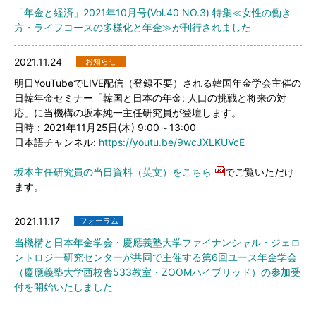
「年金と経済」2021年10月号(Vol.40 NO.3) 特集≪女性の働き
方・ライフコースの多様化と年金≫が刊行されました
2021.11.24
お知らせ
明日YouTubeでLIVE配信（登録不要）される韓国年金学会主催の
日韓年金セミナー「韓国と日本の年金: 人口の挑戦と将来の対
応」に当機構の坂本純一主任研究員が登壇します。
日時：2021年11月25日(木) 9:00～13:00
日本語チャンネル:
https://youtu.be/9wcJXLKUVcE
坂本主任研究員の当日資料（英文）をこちら
でご覧いただけ
ます。
2021.11.17
フォーラム
当機構と日本年金学会・慶應義塾大学ファイナンシャル・ジェロ
ントロジー研究センターが共同で主催する第6回ユース年金学会
（慶應義塾大学西校舎533教室・ZOOMハイブリッド）の参加受
付を開始いたしました